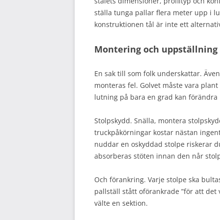
stålets dimensioner, profiltyp och kon
ställa tunga pallar flera meter upp i 
konstruktionen tål är inte ett alternati
Montering och uppställning –
En sak till som folk underskattar. Äve
monteras fel. Golvet måste vara plant o
lutning på bara en grad kan förändra k
Stolpskydd. Snälla, montera stolpskyd
truckpåkörningar kostar nästan ingent
nuddar en oskyddad stolpe riskerar 
absorberas stöten innan den når stol
Och förankring. Varje stolpe ska bultas
pallställ stått oförankrade ”för att det 
välte en sektion.