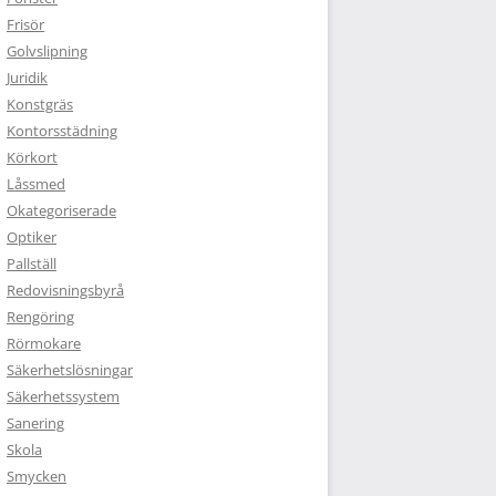
Frisör
Golvslipning
Juridik
Konstgräs
Kontorsstädning
Körkort
Låssmed
Okategoriserade
Optiker
Pallställ
Redovisningsbyrå
Rengöring
Rörmokare
Säkerhetslösningar
Säkerhetssystem
Sanering
Skola
Smycken