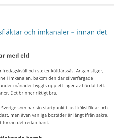
sfläktar och imkanaler – innan det
tar med eld
n fredagskväll och steker köttfärssås. Ångan stiger,
inne i imkanalen, bakom den där silverfärgade
 under månader byggts upp ett lager av härdat fett.
nner. Det brinner riktigt bra.
 Sverige som har sin startpunkt i just köksfläktar och
st, men även vanliga bostäder är långt ifrån säkra.
t förrän det redan hänt.
n tickande bomb