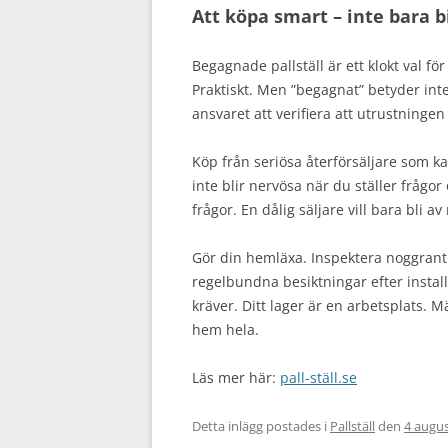
Att köpa smart – inte bara bi
Begagnade pallställ är ett klokt val f
Praktiskt. Men ”begagnat” betyder inte
ansvaret att verifiera att utrustningen
Köp från seriösa återförsäljare som k
inte blir nervösa när du ställer frågo
frågor. En dålig säljare vill bara bli av
Gör din hemläxa. Inspektera noggrant
regelbundna besiktningar efter instal
kräver. Ditt lager är en arbetsplats. 
hem hela.
Läs mer här:
pall-ställ.se
Detta inlägg postades i
Pallställ
den
4 augus