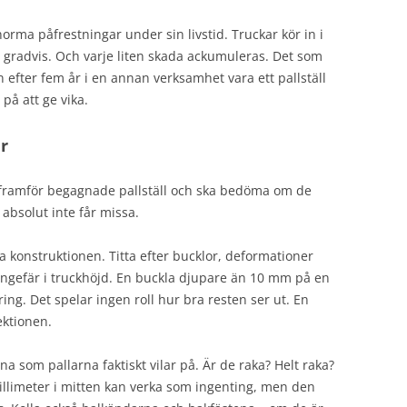
norma påfrestningar under sin livstid. Truckar kör in i
öjs gradvis. Och varje liten skada ackumuleras. Det som
an efter fem år i en annan verksamhet vara ett pallställ
på att ge vika.
er
år framför begagnade pallställ och ska bedöma om de
 absolut inte får missa.
la konstruktionen. Titta efter bucklor, deformationer
 ungefär i truckhöjd. En buckla djupare än 10 mm på en
ring. Det spelar ingen roll hur bra resten ser ut. En
ektionen.
a som pallarna faktiskt vilar på. Är de raka? Helt raka?
llimeter i mitten kan verka som ingenting, men den