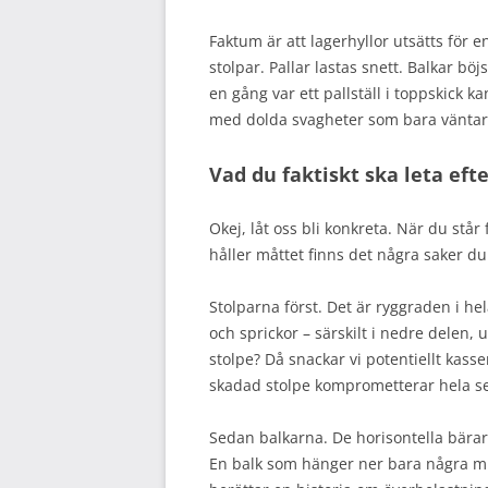
Faktum är att lagerhyllor utsätts för e
stolpar. Pallar lastas snett. Balkar b
en gång var ett pallställ i toppskick k
med dolda svagheter som bara väntar 
Vad du faktiskt ska leta eft
Okej, låt oss bli konkreta. När du st
håller måttet finns det några saker du
Stolparna först. Det är ryggraden i he
och sprickor – särskilt i nedre delen,
stolpe? Då snackar vi potentiellt kasse
skadad stolpe komprometterar hela s
Sedan balkarna. De horisontella bärarn
En balk som hänger ner bara några mi