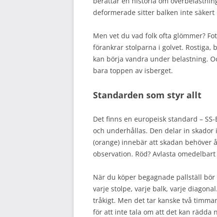
berättar en historia om överbelastnin
deformerade sitter balken inte säkert 
Men vet du vad folk ofta glömmer? Fot
förankrar stolparna i golvet. Rostiga, 
kan börja vandra under belastning. Och
bara toppen av isberget.
Standarden som styr allt
Det finns en europeisk standard – SS-
och underhållas. Den delar in skador i
(orange) innebär att skadan behöver 
observation. Röd? Avlasta omedelbart 
När du köper begagnade pallställ bör
varje stolpe, varje balk, varje diagonal
tråkigt. Men det tar kanske två timma
för att inte tala om att det kan rädda 