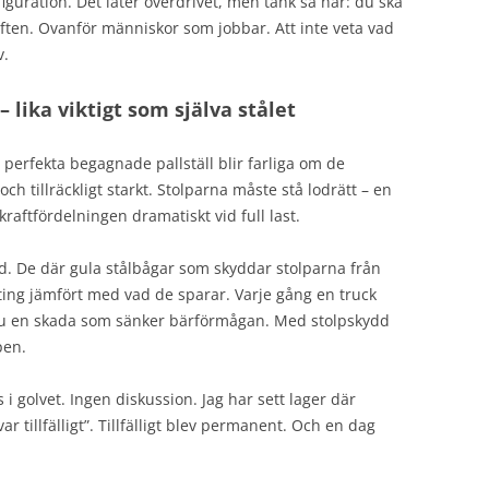
figuration. Det låter överdrivet, men tänk så här: du ska
luften. Ovanför människor som jobbar. Att inte veta vad
v.
 lika viktigt som själva stålet
n perfekta begagnade pallställ blir farliga om de
ch tillräckligt starkt. Stolparna måste stå lodrätt – en
raftfördelningen dramatiskt vid full last.
d. De där gula stålbågar som skyddar stolparna från
ing jämfört med vad de sparar. Varje gång en truck
du en skada som sänker bärförmågan. Med stolpskydd
pen.
 i golvet. Ingen diskussion. Jag har sett lager där
var tillfälligt”. Tillfälligt blev permanent. Och en dag