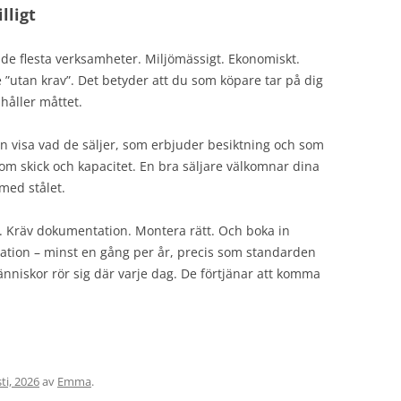
lligt
ör de flesta verksamheter. Miljömässigt. Ekonomiskt.
 ”utan krav”. Det betyder att du som köpare tar på dig
 håller måttet.
an visa vad de säljer, som erbjuder besiktning och som
r om skick och kapacitet. En bra säljare välkomnar dina
 med stålet.
. Kräv dokumentation. Montera rätt. Och boka in
lation – minst en gång per år, precis som standarden
Människor rör sig där varje dag. De förtjänar att komma
ti, 2026
av
Emma
.