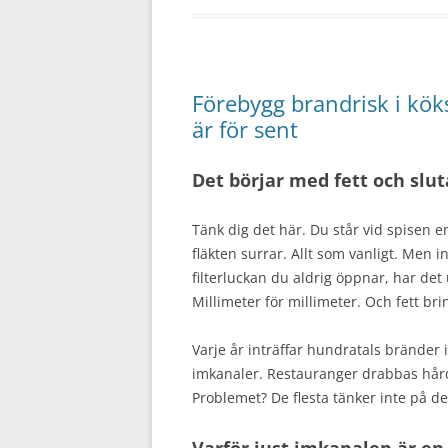
Förebygg brandrisk i kök
är för sent
Det börjar med fett och slu
Tänk dig det här. Du står vid spisen e
fläkten surrar. Allt som vanligt. Men 
filterluckan du aldrig öppnar, har det
Millimeter för millimeter. Och fett bri
Varje år inträffar hundratals bränder i
imkanaler. Restauranger drabbas hårda
Problemet? De flesta tänker inte på de
Varför just imkanalen är e