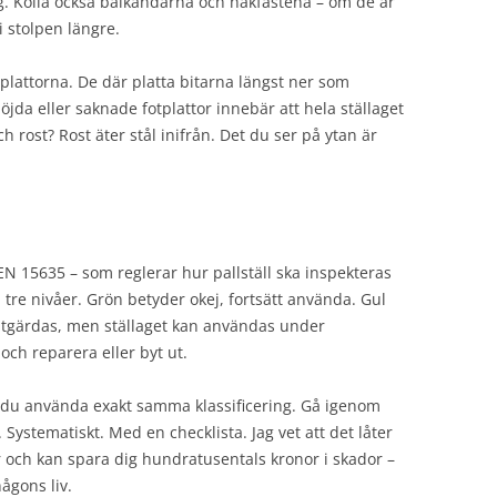
g. Kolla också balkändarna och hakfästena – om de är
i stolpen längre.
plattorna. De där platta bitarna längst ner som
böjda eller saknade fotplattor innebär att hela ställaget
 rost? Rost äter stål inifrån. Det du ser på ytan är
EN 15635 – som reglerar hur pallställ ska inspekteras
 tre nivåer. Grön betyder okej, fortsätt använda. Gul
åtgärdas, men ställaget kan användas under
och reparera eller byt ut.
 du använda exakt samma klassificering. Gå igenom
. Systematiskt. Med en checklista. Jag vet att det låter
r och kan spara dig hundratusentals kronor i skador –
någons liv.