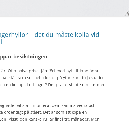
gerhyllor – det du måste kolla vid
ll
kippar besiktningen
ffär. Ofta halva priset jämfört med nytt. Ibland ännu
pallställ som ser helt okej ut på ytan kan dölja skador
 Och en kollaps i ett lager? Det pratar vi inte om i termer
egagnade pallställ, monterat dem samma vecka och
tta ordentligt på stålet. Det är som att köpa en
n. Visst, den kanske rullar fint i tre månader. Men